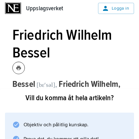
Uppslagsverket
Uppslagsverket
Logga in
Friedrich Wilhelm
Bessel
Bessel
Friedrich Wilhelm,
,
[bɛʹsəl]
1784–1846, tysk astronom och
Vill du komma åt hela artikeln?
matematiker, professor i Königsberg.
Bessel, som var självlärd, utförde omfattande
Objektiv och pålitlig kunskap.
och noggranna lägesobservationer av stjärnor
samt genomförde 1838 den första