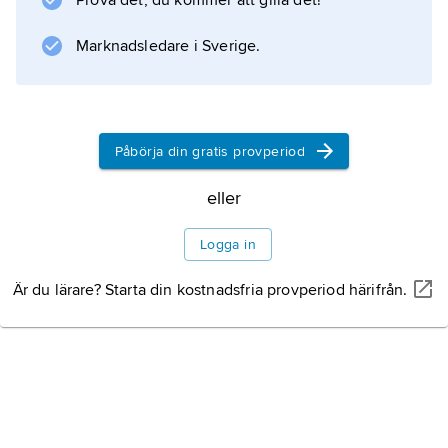
Prova det, du kommer att gilla det!
Marknadsledare i Sverige.
Påbörja din gratis provperiod
eller
Logga in
Är du lärare? Starta din kostnadsfria provperiod härifrån.