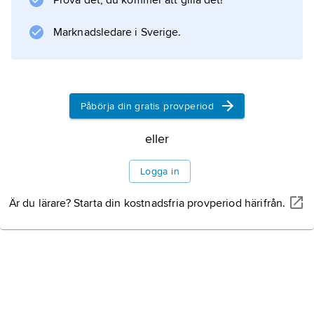
Prova det, du kommer att gilla det!
det förses med kontrolltryck på baksidan.
Kontrolltrycket utgjordes av 100 små posthorn
Marknadsledare i Sverige.
Information om artikeln
Påbörja din gratis provperiod
eller
Logga in
Är du lärare? Starta din kostnadsfria provperiod härifrån.