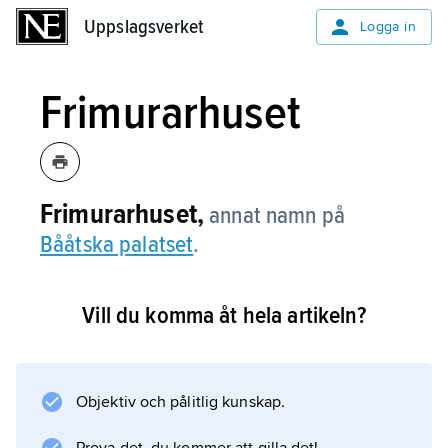
Uppslagsverket
Uppslagsverket
Logga in
Frimurarhuset
Frimurarhuset,
annat namn på
Bååtska palatset
.
Vill du komma åt hela artikeln?
Information om artikeln
Objektiv och pålitlig kunskap.