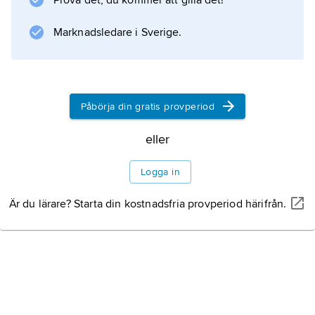
Prova det, du kommer att gilla det!
Marknadsledare i Sverige.
Påbörja din gratis provperiod
eller
Logga in
Är du lärare? Starta din kostnadsfria provperiod härifrån.