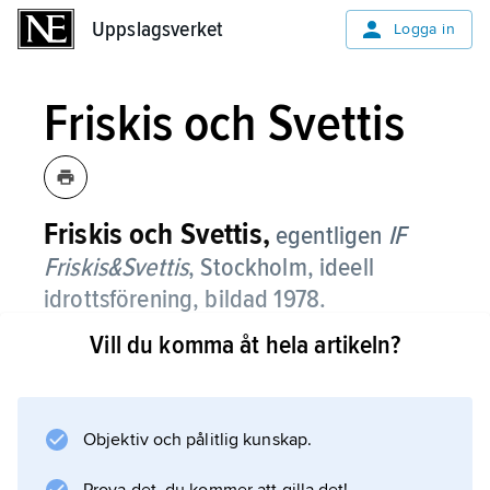
Uppslagsverket
Uppslagsverket
Logga in
Friskis och Svettis
Friskis och Svettis,
egentligen
IF
Friskis&Svettis
, Stockholm, ideell
idrottsförening, bildad 1978.
Vill du komma åt hela artikeln?
Friskis och Svettis grundades av Johan
Holmsäter (född 1947) och har senare spritts
till 112 orter i Sverige, 39 i Norge och åtta i
övriga Europa (2012). Föreningen bildades
Objektiv och pålitlig kunskap.
utifrån idén att idrottsrörelsen och sjukvården