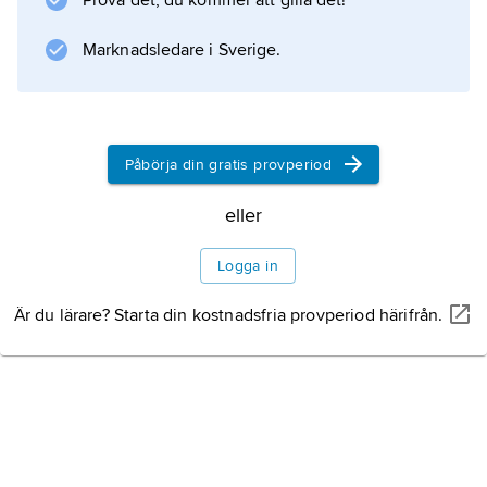
Prova det, du kommer att gilla det!
bättre skulle kunna utnyttja varandras
kunskaper.
Marknadsledare i Sverige.
Information om artikeln
Påbörja din gratis provperiod
eller
Logga in
Är du lärare? Starta din kostnadsfria provperiod härifrån.