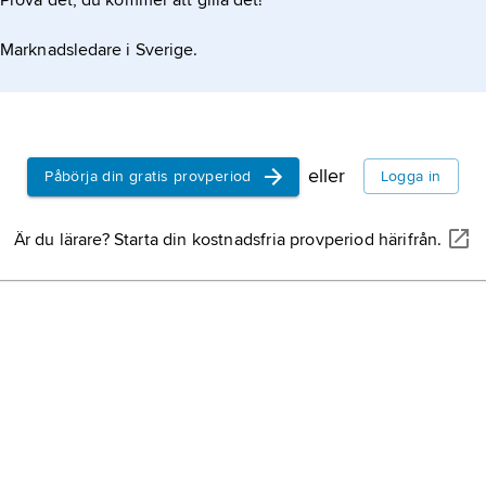
Prova det, du kommer att gilla det!
Marknadsledare i Sverige.
eller
Påbörja din gratis provperiod
Logga in
Är du lärare? Starta din kostnadsfria provperiod härifrån.