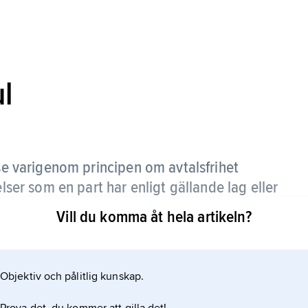
ul
 varigenom principen om avtalsfrihet
elser som en part har enligt gällande lag eller
Vill du komma åt hela artikeln?
sligt giltiga inom sådana rättsområden där principen
t.
Objektiv och pålitlig kunskap.