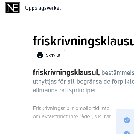
Uppslagsverket
Uppslagsverket
friskrivningsklaus
Skriv ut
friskrivningsklausul,
bestämmelse
utnyttjas för att begränsa de förplikt
allmänna rättsprinciper.
Friskrivningar blir emellertid inte civilrätt
om avtalsfrihet inte råder, s.k. tvingande rät