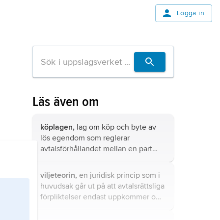
Logga in
Läs även om
köplagen,
lag om köp och byte av
lös egendom som reglerar
avtalsförhållandet mellan en part
som överlåtit äganderätten till en
vara (säljaren) till en annan part
viljeteorin,
en juridisk princip som i
(köparen) mot betalning.
huvudsak går ut på att avtalsrättsliga
förpliktelser endast uppkommer om
de har sin grund i den förpliktades
egen vilja.