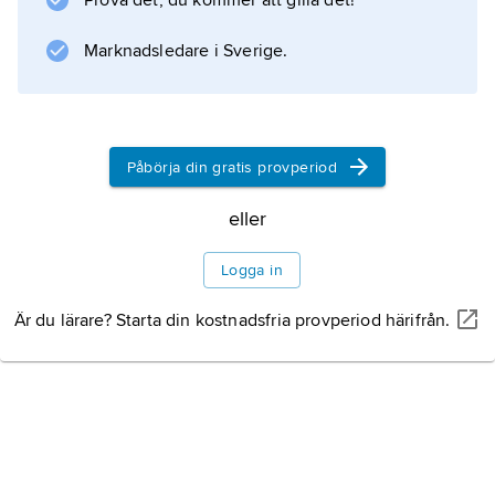
Prova det, du kommer att gilla det!
diktcykel ”Frithiofs saga” (1825) som i sin tur
blev tolkad till flera språk, däribland också på
Marknadsledare i Sverige.
isländsk vers (1866).
Påbörja din gratis provperiod
Information om artikeln
eller
Logga in
Är du lärare? Starta din kostnadsfria provperiod härifrån.