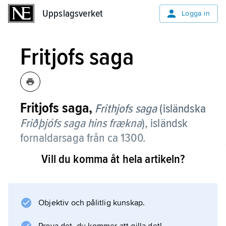
Uppslagsverket
Uppslagsverket
Logga in
Fritjofs saga
Fritjofs saga,
Frithjofs saga
(isländska
Friðþjófs saga hins frækna
), isländsk
fornaldarsaga från ca 1300.
Vill du komma åt hela artikeln?
Sagan handlar om kärleken mellan den
norske storbondesonen Fritjof den djärve och
fostersystern Ingeborg, kung Beles dotter. E.J.
Biörners översättning av sagan i ”Nordiska
Objektiv och pålitlig kunskap.
kämpadater” (1737) låg till grund för Tegnérs