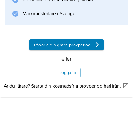
Prova det, du kommer att gilla det!
Marknadsledare i Sverige.
Påbörja din gratis provperiod
eller
Logga in
Är du lärare? Starta din kostnadsfria provperiod härifrån.