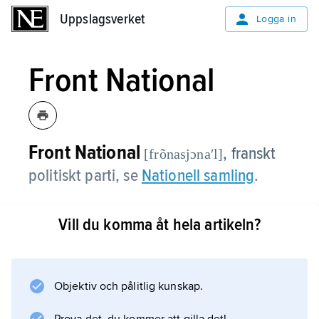
Uppslagsverket
Uppslagsverket
Logga in
Front National
Front National
,
franskt
[frõnasjɔnaʹl]
politiskt parti, se
Nationell samling
.
Vill du komma åt hela artikeln?
Information om artikeln
Objektiv och pålitlig kunskap.