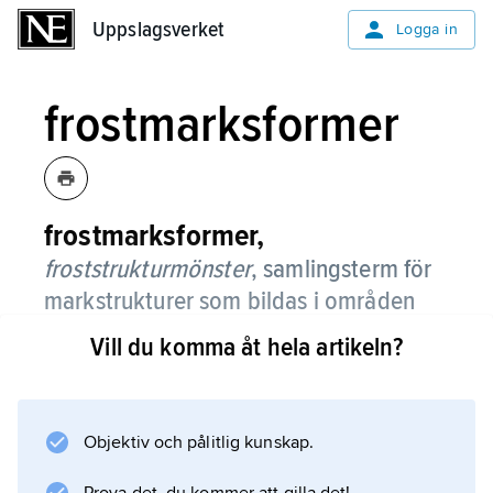
Uppslagsverket
Uppslagsverket
Logga in
frostmarksformer
frostmarksformer,
froststrukturmönster
, samlingsterm för
markstrukturer som bildas i områden
med kallt klimat och djup tjälbildning
Vill du komma åt hela artikeln?
och i jordarter som är tjälskjutande,
med hög halt av silt (”jäslera”).
Objektiv och pålitlig kunskap.
Några exempel på frostmarksformer är
stenringar, jordrutor, stengropar, blocksänkor