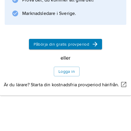
Prova det, du kommer att gilla det!
Marknadsledare i Sverige.
Påbörja din gratis provperiod
eller
Logga in
Är du lärare? Starta din kostnadsfria provperiod härifrån.