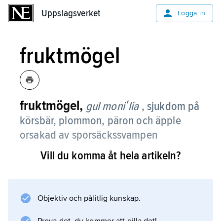
Uppslagsverket
Uppslagsverket
Logga in
fruktmögel
fruktmögel,
gul moniʹlia
, sjukdom på
körsbär, plommon, päron och äpple
orsakad av sporsäckssvampen
Moniliʹnia fructiʹgena
med det
Vill du komma åt hela artikeln?
imperfekta stadiet
Moniʹlia fructiʹgena
.
På frukterna uppstår fram emot mognaden
bruna rötfläckar med gulvita mögelvårtor
Objektiv och pålitlig kunskap.
(konidiehopar) i koncentriska ringar. Under