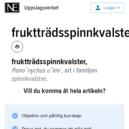
Uppslagsverket
Uppslagsverket
Logga in
fruktträdsspinnkvalst
fruktträdsspinnkvalster,
Panoʹnychus uʹlmi
, art i familjen
spinnkvalster.
Vill du komma åt hela artikeln?
Det blir ca 0,3 mm långt, är rött och kan
uppträda i stora mängder utomhus på
fruktträd. Det lever på undersidan av bladen,
vilka vid stora angrepp kan bli silverskimrande
Objektiv och pålitlig kunskap.
och falla av.