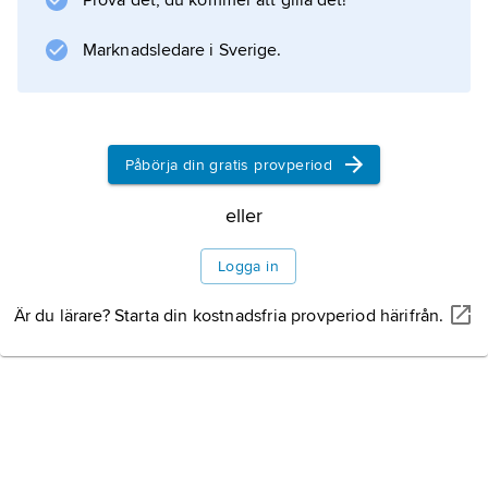
Prova det, du kommer att gilla det!
Marknadsledare i Sverige.
Information om artikeln
Påbörja din gratis provperiod
eller
Logga in
Är du lärare? Starta din kostnadsfria provperiod härifrån.