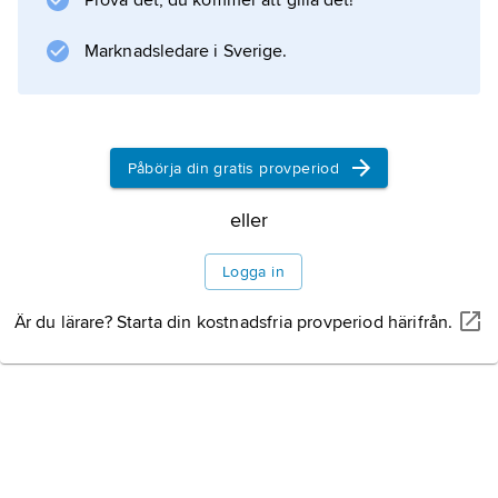
Prova det, du kommer att gilla det!
lämnas på glänt. Detta åstadkoms i stor
utsträckning med en speciell tätningslist, s.k.
Marknadsledare i Sverige.
Information om artikeln
Påbörja din gratis provperiod
eller
Logga in
Är du lärare? Starta din kostnadsfria provperiod härifrån.