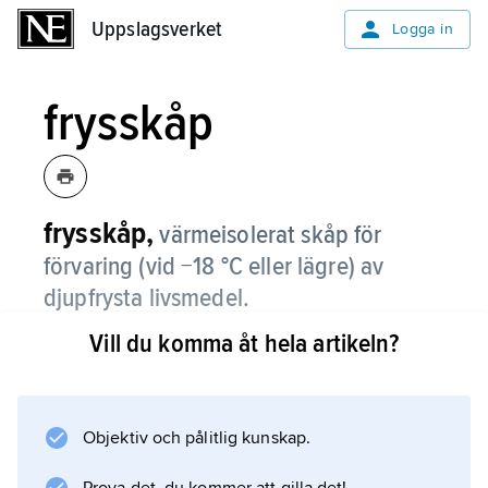
Uppslagsverket
Uppslagsverket
Logga in
frysskåp
frysskåp,
värmeisolerat skåp för
förvaring (vid −18 °C eller lägre) av
djupfrysta livsmedel.
Vill du komma åt hela artikeln?
Frysskåp är utrustade med hyllor eller lådor
där livsmedel kan placeras så att de är lätt
åtkomliga då man öppnar dörren. Dörren
måste vara tät så att luftinträngning förhindras,
Objektiv och pålitlig kunskap.
och helst självstängande så att den inte kan