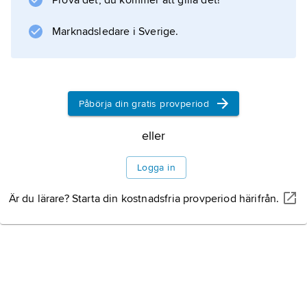
Prova det, du kommer att gilla det!
Marknadsledare i Sverige.
Påbörja din gratis provperiod
eller
Logga in
Är du lärare? Starta din kostnadsfria provperiod härifrån.