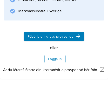
Prova det, du kommer att gilla det!
Marknadsledare i Sverige.
Påbörja din gratis provperiod
eller
Logga in
Är du lärare? Starta din kostnadsfria provperiod härifrån.