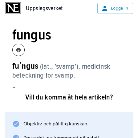
Uppslagsverket
Uppslagsverket
Logga in
fungus
fuʹngus
(lat., ’svamp’), medicinsk
beteckning för svamp.
Se
Vill du komma åt hela artikeln?
svampsjukdomar
.
Objektiv och pålitlig kunskap.
Information om artikeln