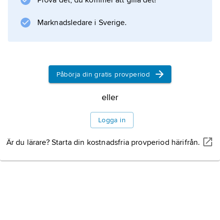
Prova det, du kommer att gilla det!
Marknadsledare i Sverige.
Påbörja din gratis provperiod
eller
Logga in
Är du lärare? Starta din kostnadsfria provperiod härifrån.