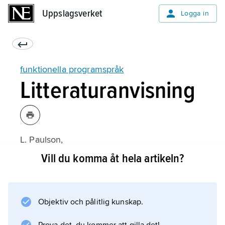
Uppslagsverket
Uppslagsverket
Logga in
funktionella programspråk
Litteraturanvisning
L. Paulson,
ML for the Working Programmer
Vill du komma åt hela artikeln?
(1998).
Objektiv och pålitlig kunskap.
Information om artikeln