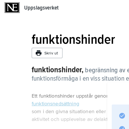
Uppslagsverket
Uppslagsverket
funktionshinder
Skriv ut
funktionshinder,
begränsning av en
funktionsförmåga i en viss situation el
Ett funktionshinder uppstår genom att en 
funktionsnedsättning
som i den givna situationen eller miljön medf
aktivitet och upplevelse av delaktighet.