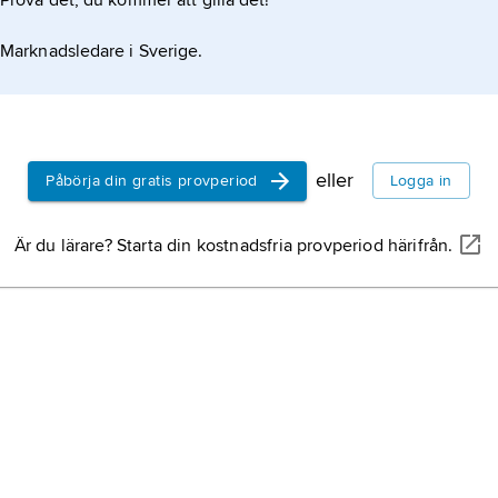
Prova det, du kommer att gilla det!
Marknadsledare i Sverige.
eller
Påbörja din gratis provperiod
Logga in
Är du lärare? Starta din kostnadsfria provperiod härifrån.