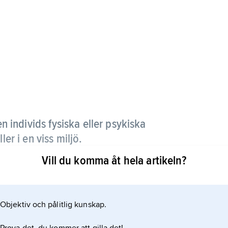
 individs fysiska eller psykiska
ler i en viss miljö.
Vill du komma åt hela artikeln?
person har en
ör ett partiellt eller totalt hinder för önskad
Objektiv och pålitlig kunskap.