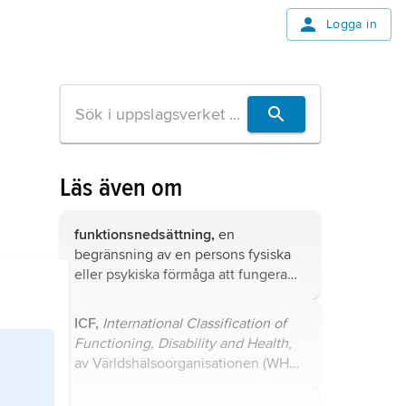
Logga in
Läs även om
funktionsnedsättning,
en
begränsning av en persons fysiska
eller psykiska förmåga att fungera
som självständig individ och att
utöva önskade aktiviteter.
ICF,
International Classification of
Functioning, Disability and Health
,
av Världshälsoorganisationen (WHO)
2001 utgiven klassifikation av
hälsorelaterad funktionsförmåga och