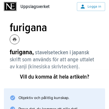
Uppslagsverket
Uppslagsverket
Logga in
furigana
furigana,
stavelsetecken i japansk
skrift som används för att ange uttalet
av kanji (kinesiska skrivtecken).
Vill du komma åt hela artikeln?
Furigana skrivs med mindre stil bredvid eller
under det kinesiska skrivtecknet.
Objektiv och pålitlig kunskap.