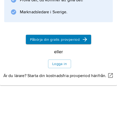
Information om artikeln
Prova det, du kommer att gilla det!
Marknadsledare i Sverige.
Påbörja din gratis provperiod
eller
Logga in
Är du lärare? Starta din kostnadsfria provperiod härifrån.