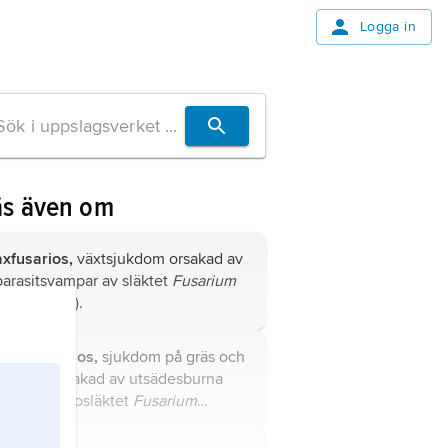
Logga in
äs även om
axfusarios,
växtsjukdom orsakad av
parasitsvampar av släktet
Fusarium
(slemmögel).
groddfusarios,
sjukdom på gräs och
stråsäd, orsakad av utsädesburna
arter i svampsläktet
Fusarium
(slemmögel).