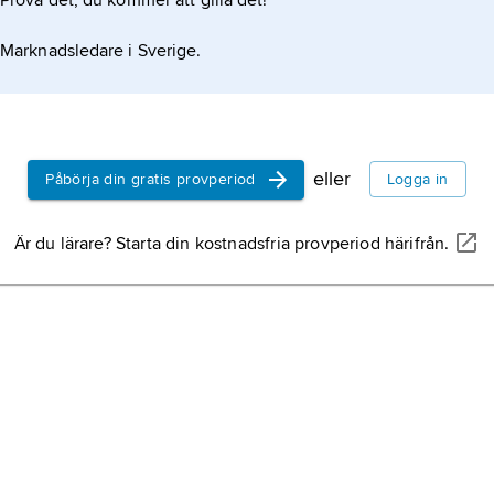
Prova det, du kommer att gilla det!
Marknadsledare i Sverige.
eller
Påbörja din gratis provperiod
Logga in
Är du lärare? Starta din kostnadsfria provperiod härifrån.