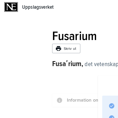
Uppslagsverket
Uppslagsverket
Fusarium
Skriv ut
Fusaʹrium,
det vetenskap
Information om artikeln