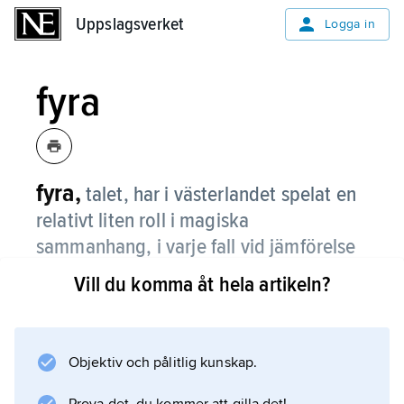
Uppslagsverket
Uppslagsverket
Logga in
fyra
fyra,
talet, har i västerlandet spelat en
relativt liten roll i magiska
sammanhang, i varje fall vid jämförelse
med de i många sammanhang
Vill du komma åt hela artikeln?
figurerande tre-, sju- och niotalen.
Fyrtalet har däremot ofta kommit till
användning i struktureringen av ting eller
Objektiv och pålitlig kunskap.
förhållanden. Fyra är ett ”bekvämt” tal när det