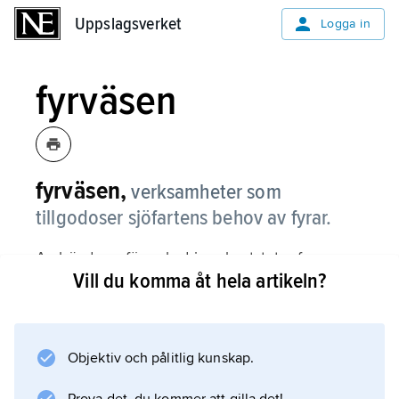
Uppslagsverket
Uppslagsverket
Logga in
fyrväsen
fyrväsen,
verksamheter som
tillgodoser sjöfartens behov av fyrar.
Av hävd uppför och driver kuststater fyrar
Vill du komma åt hela artikeln?
som gör en rimligt säker navigering möjlig.
Markering av förrädiska undervattensgrund
eller andra riskabla passager i öppna sjön hör
dit. Den äldsta fyrplatsen i nordiska vatten,
Objektiv och pålitlig kunskap.
Falsterbo