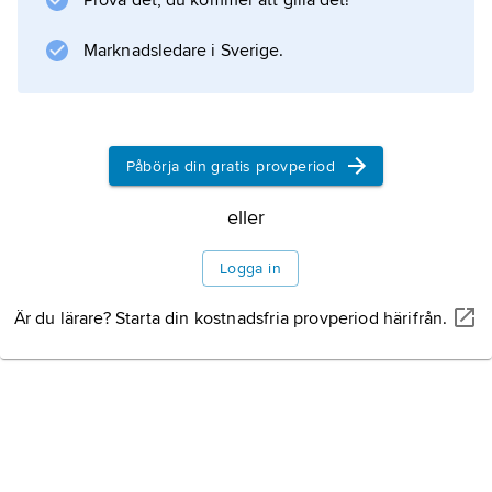
Prova det, du kommer att gilla det!
, med ”fyrning” redan på tidigt 1200-tal, blev
1658 svensk genom freden i Roskilde. I
Marknadsledare i Sverige.
Brömsebrofreden
Litteraturanvisning
Påbörja din gratis provperiod
eller
Information om artikeln
Logga in
Är du lärare? Starta din kostnadsfria provperiod härifrån.