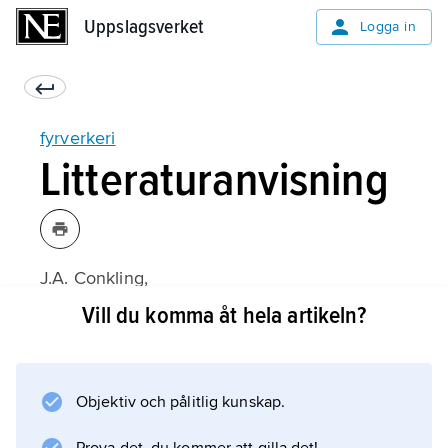
Uppslagsverket
Uppslagsverket
Logga in
fyrverkeri
Litteraturanvisning
J.A. Conkling,
Chemistry of Pyrotechnics
Vill du komma åt hela artikeln?
(1985);
Objektiv och pålitlig kunskap.
Information om artikeln