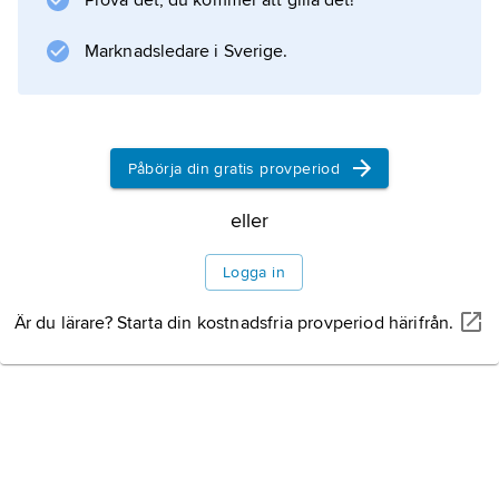
Prova det, du kommer att gilla det!
Marknadsledare i Sverige.
Påbörja din gratis provperiod
eller
Logga in
Är du lärare? Starta din kostnadsfria provperiod härifrån.