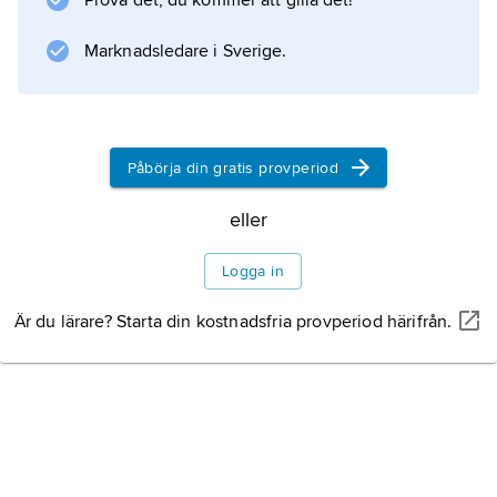
Prova det, du kommer att gilla det!
muskelavslappning, förbättrad ytlig
genomblödning och smärtlindring. Djup
Marknadsledare i Sverige.
elektrisk uppvärmning (diatermi) ökar
vävnadens töjbarhet och underlättar
därigenom rörelsebehandling vid led- och
muskelstelhet. Köldterapi används främst för
Påbörja din gratis provperiod
eller
Information om artikeln
Logga in
Är du lärare? Starta din kostnadsfria provperiod härifrån.