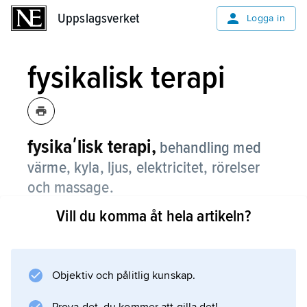
Uppslagsverket
Uppslagsverket
Logga in
fysikalisk terapi
fysikaʹlisk terapi,
behandling med
värme, kyla, ljus, elektricitet, rörelser
och massage.
Vill du komma åt hela artikeln?
Behandlingen ges vid smärttillstånd och
rörelseinskränkning i leder och muskler, vid
cirkulationsrubbningar och vid störningar i
nervsystemets funktion. Behandling med ytlig
Objektiv och pålitlig kunskap.
värme (värmeinpackning, bad) ger