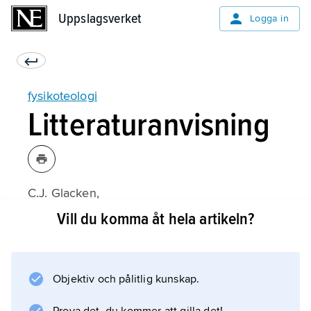
Uppslagsverket
Uppslagsverket
Logga in
fysikoteologi
Litteraturanvisning
C.J. Glacken,
Traces on the Rhodian Shore
Vill du komma åt hela artikeln?
(1967);
Objektiv och pålitlig kunskap.
Information om artikeln