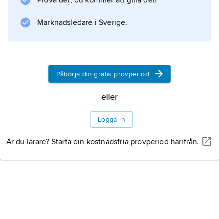
Prova det, du kommer att gilla det!
Marknadsledare i Sverige.
Påbörja din gratis provperiod
eller
Logga in
Är du lärare? Starta din kostnadsfria provperiod härifrån.