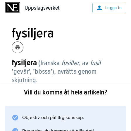
Uppslagsverket
Uppslagsverket
Logga in
fysiljera
fysiljera
(franska
fusiller
, av
fusil
’gevär’, ’bössa’), avrätta genom
skjutning.
Vill du komma åt hela artikeln?
Information om artikeln
Objektiv och pålitlig kunskap.