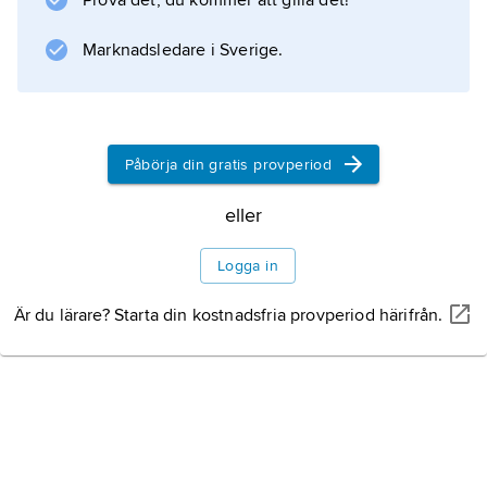
Prova det, du kommer att gilla det!
Marknadsledare i Sverige.
Påbörja din gratis provperiod
eller
Logga in
Är du lärare? Starta din kostnadsfria provperiod härifrån.