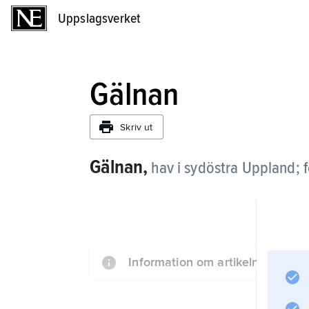
Uppslagsverket
Uppslagsverket
Gälnan
Skriv ut
Gälnan,
hav i sydöstra Uppland; 
Information om artikeln