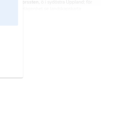
Horssten,
ö i sydöstra Uppland; för
belägenhet se landskapskarta
Uppland
.
Själbottna,
ö i sydöstra Uppland; för
belägenhet se landskapskarta
Uppland
.
Björkskärsfjärden,
fjärd i sydöstra
Uppland; för belägenhet se
landskapskarta
Uppland
.
Husarö,
ö i sydöstra Uppland; för
belägenhet se landskapskarta
Uppland
.
Rödkobbsfjärden,
fjärd i sydöstra
Uppland; för belägenhet se
landskapskarta
Uppland
.