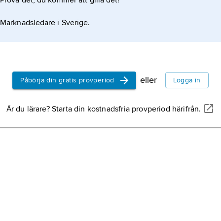
Prova det, du kommer att gilla det!
Marknadsledare i Sverige.
eller
Påbörja din gratis provperiod
Logga in
Är du lärare? Starta din kostnadsfria provperiod härifrån.