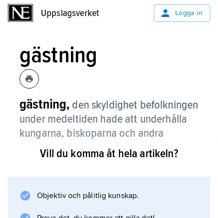
Uppslagsverket
Uppslagsverket
Logga in
gästning
gästning,
den skyldighet befolkningen
under medeltiden hade att underhålla
kungarna, biskoparna och andra
överhetspersoner samt deras beridna
Vill du komma åt hela artikeln?
följen under deras färder genom landet.
Gästningen var betydelsefull framför allt under
den äldre medeltiden, och den övergick
Objektiv och pålitlig kunskap.
gradvis till en skatt, gengärd. Gästningen