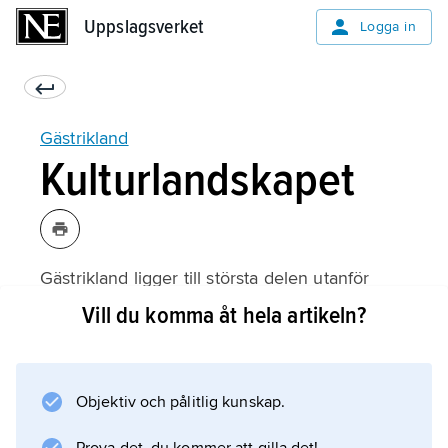
Uppslagsverket
Uppslagsverket
Logga in
Gästrikland
Kulturlandskapet
Gästrikland ligger till största delen utanför
norrlandsterrängens gräns, men i det flacka
Vill du komma åt hela artikeln?
landhöjningslandskapet är endast mindre
delar intensivt utnyttjade till åkerbruk. Stora
delar av områdena längs kusten täcks av
Objektiv och pålitlig kunskap.
morän och myrmarker, är glest bebyggda och
till sin karaktär jämförbara med norra Uppland.