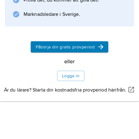
Prova det, du kommer att gilla det!
Betydande lersediment finns i landskapets
inre, sydvästra
Marknadsledare i Sverige.
Information om artikeln
Påbörja din gratis provperiod
eller
Logga in
Är du lärare? Starta din kostnadsfria provperiod härifrån.