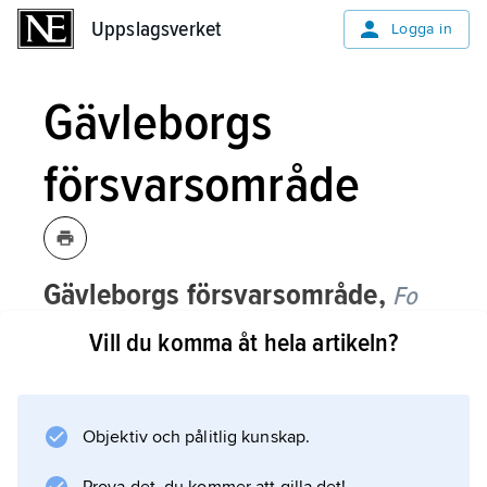
Uppslagsverket
Uppslagsverket
Logga in
Gävleborgs
försvarsområde
Gävleborgs försvarsområde,
Fo
21
, omfattade Gävleborgs län och var
Vill du komma åt hela artikeln?
anknutet till Hälsinge regemente (I
14/Fo 21), vars chef även var
försvarsområdesbefälhavare.
Objektiv och pålitlig kunskap.
Ansvaret för Fo 21 togs 1998 över av