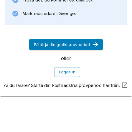
Prova det, du kommer att gilla det!
Dalregementet, I 13/Fo 53, i Falun. Med den
nya försvarsorganisationen 2000 avvecklades
Marknadsledare i Sverige.
dock samtliga försvarsområden.
Påbörja din gratis provperiod
Information om artikeln
eller
Logga in
Är du lärare? Starta din kostnadsfria provperiod härifrån.