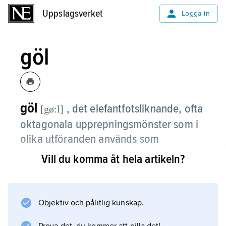
Uppslagsverket
Uppslagsverket
Logga in
göl
göl
, det elefantfotsliknande, ofta
[gø:l]
oktagonala upprepningsmönster som i
olika utföranden används som
mattmönster och heraldiskt emblem
Vill du komma åt hela artikeln?
främst bland de mattknytande
turkmenska folken.
Objektiv och pålitlig kunskap.
Ordet får ej förväxlas med
gül