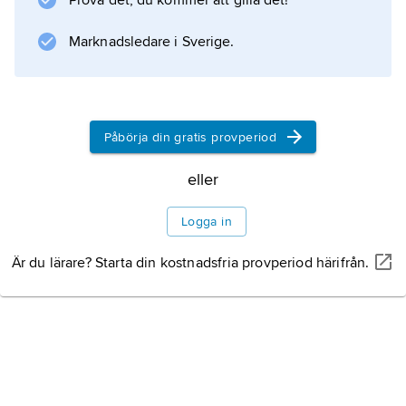
Prova det, du kommer att gilla det!
.
Marknadsledare i Sverige.
Information om artikeln
Påbörja din gratis provperiod
eller
Logga in
Är du lärare? Starta din kostnadsfria provperiod härifrån.