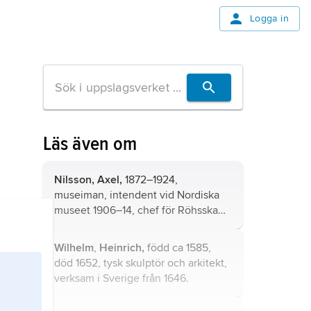
Logga in
Läs även om
Nilsson, Axel,
1872–1924,
museiman, intendent vid Nordiska
museet 1906–14, chef för Röhsska
Konstslöjdmuseet i Göteborg 1914–
24.
Wilhelm
,
Heinrich,
född ca 1585,
död 1652, tysk skulptör och arkitekt,
verksam i Sverige från 1646.