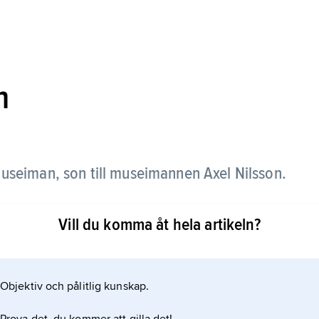
n
useiman, son till museimannen Axel Nilsson.
avhandlingen
Vill du komma åt hela artikeln?
l
slöjdmuseet i Göteborg.
Objektiv och pålitlig kunskap.