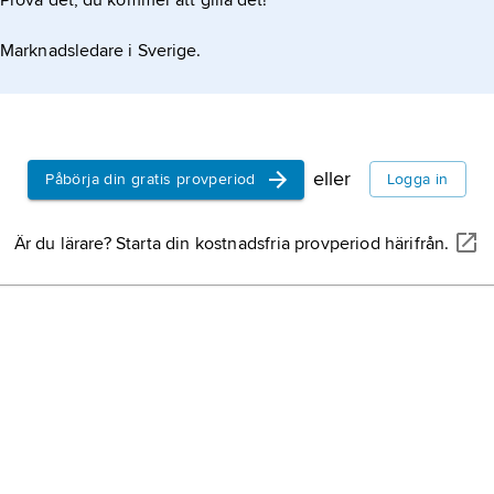
Prova det, du kommer att gilla det!
Marknadsledare i Sverige.
eller
Påbörja din gratis provperiod
Logga in
Är du lärare? Starta din kostnadsfria provperiod härifrån.