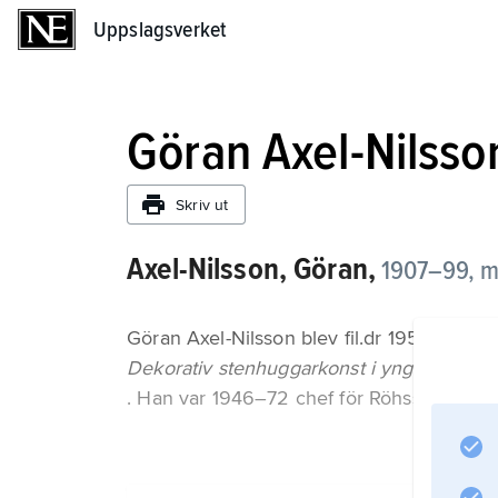
Uppslagsverket
Uppslagsverket
Göran Axel-Nilsso
Skriv ut
Axel-Nilsson, Göran,
1907–99, m
Göran Axel-Nilsson blev fil.dr 1950 med 
Dekorativ stenhuggarkonst i yngre vasasti
. Han var 1946–72 chef för Röhsska Konst