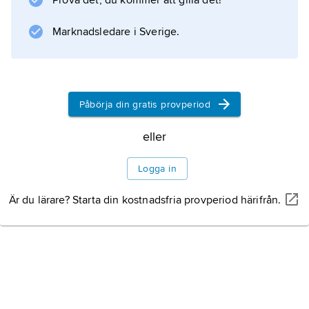
Prova det, du kommer att gilla det!
Pukevind och honung
(1981), fyllde Norströms författarskap.
Marknadsledare i Sverige.
Information om artikeln
Påbörja din gratis provperiod
eller
Logga in
Är du lärare? Starta din kostnadsfria provperiod härifrån.