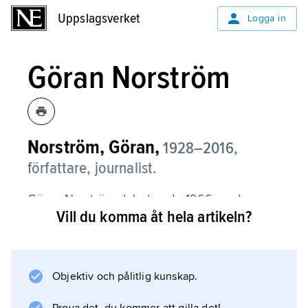
Uppslagsverket
Uppslagsverket
Logga in
Göran Norström
Norström, Göran,
1928–2016,
författare, journalist.
Göran Norström debuterade 1966 med
Vill du komma åt hela artikeln?
novellsamlingen
Promenaderna
. Nyanserade personskildringar, liksom
beskrivningar av hemtrakterna i Gästrikland,
Objektiv och pålitlig kunskap.
t.ex. i