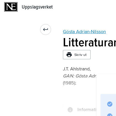
Uppslagsverket
Uppslagsverket
Gösta Adrian-Nilsson
Litteratura
Skriv ut
J.T. Ahlstrand,
GAN: Gösta Adrian-Nilsso
(1985);
Information om art