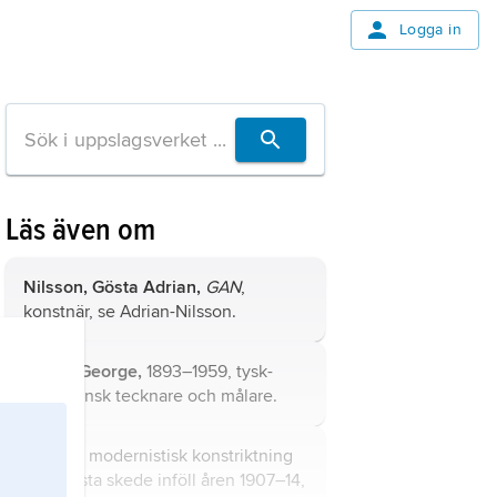
Logga in
Läs även om
Nilsson, Gösta Adrian,
GAN
,
konstnär, se
Adrian-Nilsson
.
Grosz
,
George,
1893–1959, tysk-
amerikansk tecknare och målare.
kubism
, modernistisk konstriktning
vars första skede inföll åren 1907–14,