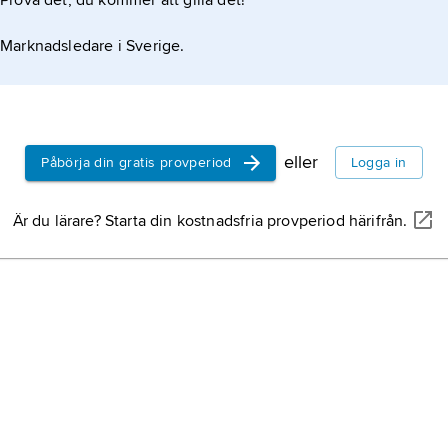
Prova det, du kommer att gilla det!
Marknadsledare i Sverige.
eller
Påbörja din gratis provperiod
Logga in
Är du lärare? Starta din kostnadsfria provperiod härifrån.