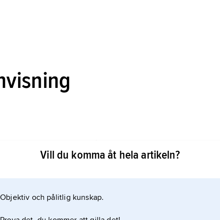
nvisning
n: Modernistpionjären från Lund 1884–1920
Vill du komma åt hela artikeln?
Objektiv och pålitlig kunskap.
ikeln