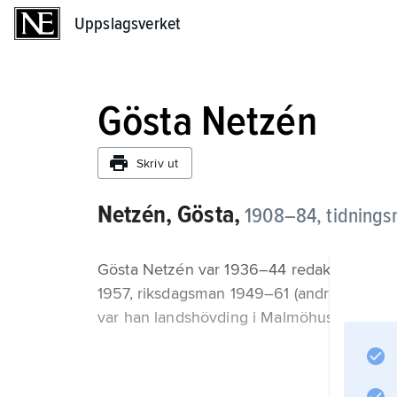
Uppslagsverket
Uppslagsverket
Gösta Netzén
Skriv ut
Netzén, Gösta,
1908–84, tidningsm
Gösta Netzén var 1936–44 redaktör för Lant
1957, riksdagsman 1949–61 (andra kammar
var han landshövding i Malmöhus län.