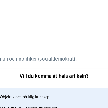
an och politiker (socialdemokrat).
arbetaren, därefter chefredaktör för Arbetet till
Vill du komma åt hela artikeln?
en) och jordbruksminister 1957–61. Åren 1961–73
Objektiv och pålitlig kunskap.