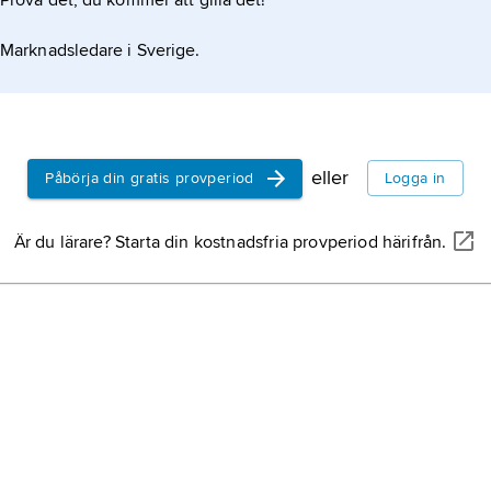
Prova det, du kommer att gilla det!
Marknadsledare i Sverige.
eller
Påbörja din gratis provperiod
Logga in
Är du lärare? Starta din kostnadsfria provperiod härifrån.