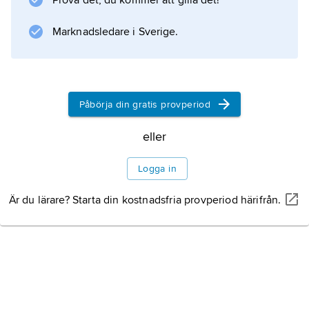
Prova det, du kommer att gilla det!
Information om artikeln
Marknadsledare i Sverige.
Påbörja din gratis provperiod
eller
Logga in
Är du lärare? Starta din kostnadsfria provperiod härifrån.