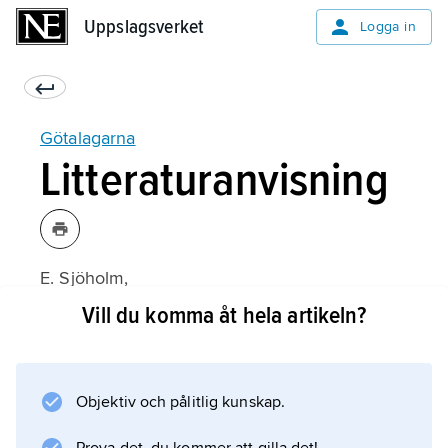
Uppslagsverket
Uppslagsverket
Logga in
Götalagarna
Litteraturanvisning
E. Sjöholm,
Sveriges medeltidslagar: Europeisk
Vill du komma åt hela artikeln?
rättstradition i politisk omvandling
(1988).
Objektiv och pålitlig kunskap.