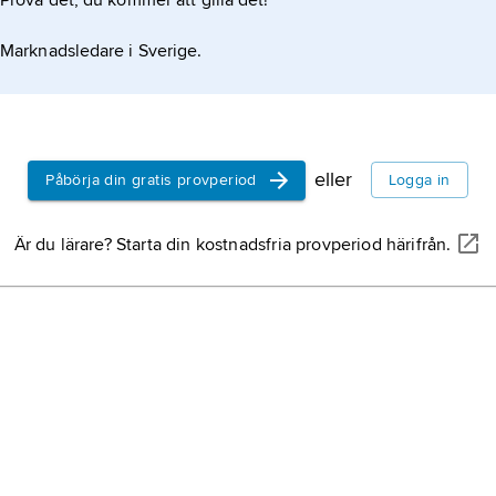
Prova det, du kommer att gilla det!
Marknadsledare i Sverige.
eller
Påbörja din gratis provperiod
Logga in
Är du lärare? Starta din kostnadsfria provperiod härifrån.