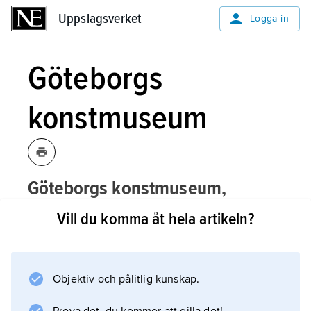
Uppslagsverket
Uppslagsverket
Logga in
Göteborgs
konstmuseum
Göteborgs konstmuseum,
Sveriges ledande museum vad gäller
Vill du komma åt hela artikeln?
nordisk 1880- och 90-talskonst.
Göteborgs konstmuseum har sitt ursprung i
konstavdelningen vid Göteborgs museum
Objektiv och pålitlig kunskap.
(grundat 1861) i Ostindiska huset. Efter en gåva