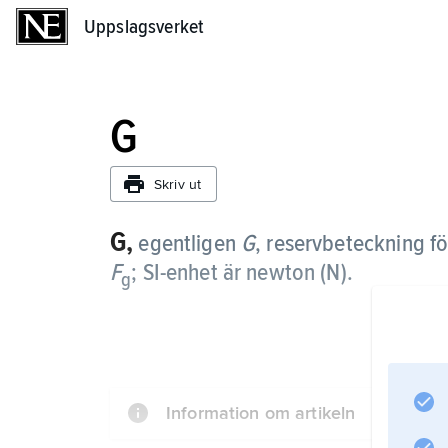
Uppslagsverket
Uppslagsverket
G
Skriv ut
G,
egentligen
G
,
reservbeteckning f
F
; SI-enhet är newton (N).
g
Information om artikeln