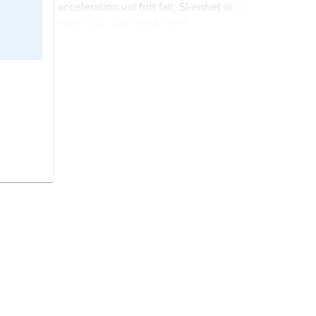
acceleration vid fritt fall; SI-enhet är
2
meter per sekundtvå (m/s
).
U,
egentligen
U
, reservbeteckning
med huvudbeteckningen
U
för
m
magnetisk spänning, magnetisk
potentialdifferens; SI-enhet ampere
(A).
G,
egentligen
G
, beteckning för
skjuvmodul
; SI-enhet är pascal (Pa).
G,
egentligen
G
, beteckning för
(elektrisk)
konduktans
; SI-enhet är
siemens (S).
G,
egentligen
G
, beteckning för fri
entalpi (
Gibbs fria energi
); SI-enhet
är joule (J).