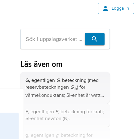
Logga in
Läs även om
G,
egentligen
G
, beteckning (med
reservbeteckningen
G
) för
th
värmekonduktans; SI-enhet är watt
per kelvin (W/K = W/°C).
F,
egentligen
F
, beteckning för
kraft
;
SI-enhet newton (N).
g,
egentligen
g
, beteckning för