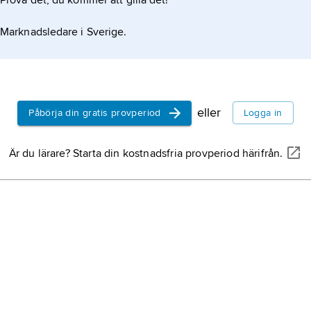
Prova det, du kommer att gilla det!
Marknadsledare i Sverige.
eller
Påbörja din gratis provperiod
Logga in
Är du lärare? Starta din kostnadsfria provperiod härifrån.