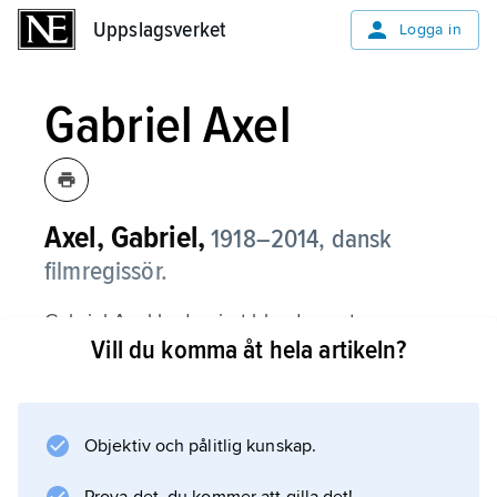
Uppslagsverket
Uppslagsverket
Logga in
Gabriel Axel
Axel, Gabriel,
1918–2014, dansk
filmregissör.
Gabriel Axel hade gjort bland annat
Vill du komma åt hela artikeln?
publikfilmer som
Bocken i paradiset
(1963), en erotisk satir, och familjekomedier
som
Objektiv och pålitlig kunskap.
Storsvindlarligan