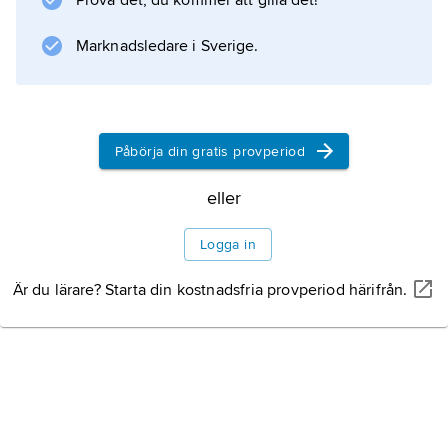
Prova det, du kommer att gilla det!
(1975) när han fick ett internationellt
genombrott med 1800-talsdramat
Marknadsledare i Sverige.
Babettes gästabud
(1987), som Oscarsbelönades som bästa
utländska film.
Påbörja din gratis provperiod
eller
Information om artikeln
Logga in
Är du lärare? Starta din kostnadsfria provperiod härifrån.