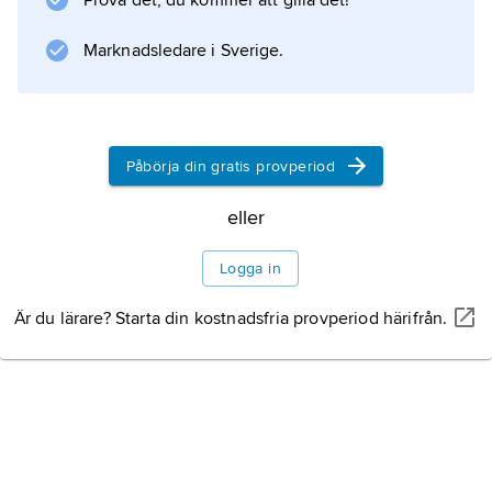
Prova det, du kommer att gilla det!
Marknadsledare i Sverige.
Påbörja din gratis provperiod
eller
Logga in
Är du lärare? Starta din kostnadsfria provperiod härifrån.