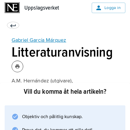
Uppslagsverket
Uppslagsverket
Logga in
Gabriel García Márquez
Litteraturanvisning
A.M. Hernández (utgivare),
Gabriel García Márquez
Vill du komma åt hela artikeln?
(spanska, 1985);
Objektiv och pålitlig kunskap.
Information om artikeln