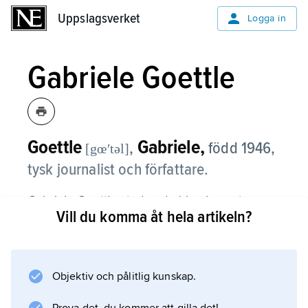
Uppslagsverket
Uppslagsverket
Logga in
Gabriele Goettle
Goettle
Gabriele,
,
född 1946,
[gœʹtəl]
tysk journalist och författare.
Gabriele Goettle studerade bland annat
Vill du komma åt hela artikeln?
litteratur- och konstvetenskap i Berlin. Hon
började sin författarbana 1976 som
medutgivare av en anarkistisk och feministisk
tidskrift. Sedan 1980-talet har hon skrivit
Objektiv och pålitlig kunskap.
litterära reportage i dagstidningen