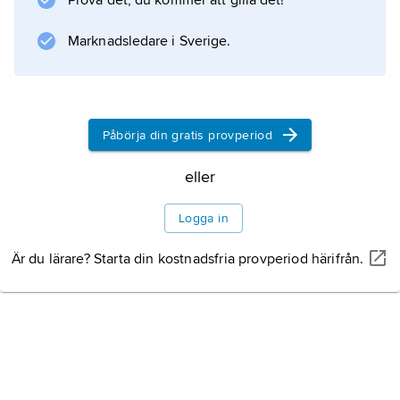
Prova det, du kommer att gilla det!
Tageszeitung (taz) på temat tysk
vardagsverklighet. Hennes lyhörda reportage
Marknadsledare i Sverige.
finns samlade i
Freibank
(’Utförsäljningsställe’, 1991).
Påbörja din gratis provperiod
eller
Information om artikeln
Logga in
Är du lärare? Starta din kostnadsfria provperiod härifrån.