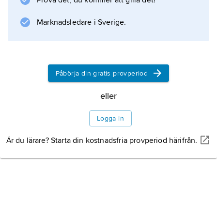
Prova det, du kommer att gilla det!
Marknadsledare i Sverige.
Påbörja din gratis provperiod
eller
Logga in
Är du lärare? Starta din kostnadsfria provperiod härifrån.