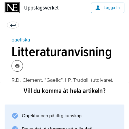
Uppslagsverket
Uppslagsverket
Logga in
gaeliska
Litteraturanvisning
R.D. Clement, ”Gaelic”, i P. Trudgill (utgivare),
Language in the British Isles
Vill du komma åt hela artikeln?
(1984);
Objektiv och pålitlig kunskap.
Information om artikeln