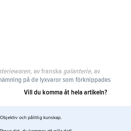
nteriewaren
, av franska
galanterie
, av
nämning på de lyxvaror som förknippades
ustriell framställning blev billiga och
Vill du komma åt hela artikeln?
r. Dit räknades t.ex. handväskor, kammar, speglar,
Objektiv och pålitlig kunskap.
asker.