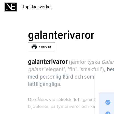
Uppslagsverket
Uppslagsverket
galanterivaror
Skriv ut
galanterivaror
(jämför tyska
Gala
galant
’elegant’, ’fin’, ’smakfull’)
,
be
med personlig flärd och som genom ind
lättillgängliga.
De såldes vid sekelskiftet i galanteriaffäre
bijouterier, parfymerivaror och karnevalsm