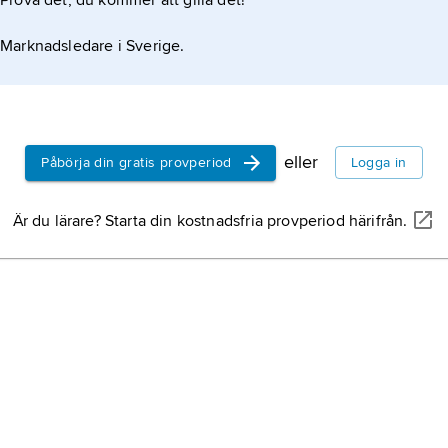
Prova det, du kommer att gilla det!
Marknadsledare i Sverige.
eller
Påbörja din gratis provperiod
Logga in
Är du lärare? Starta din kostnadsfria provperiod härifrån.