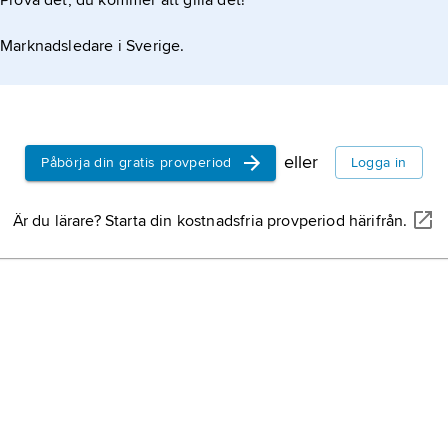
Prova det, du kommer att gilla det!
Marknadsledare i Sverige.
eller
Påbörja din gratis provperiod
Logga in
Är du lärare? Starta din kostnadsfria provperiod härifrån.