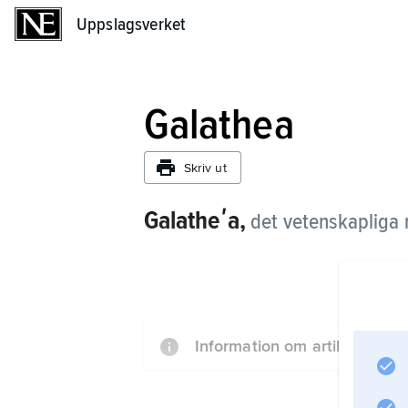
Uppslagsverket
Uppslagsverket
Galathea
Skriv ut
Galatheʹa,
det vetenskapliga 
Information om artikeln