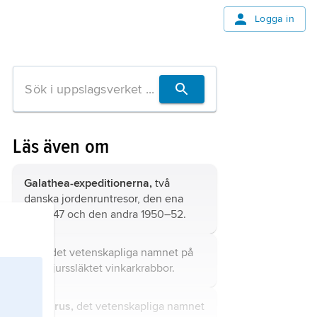
Logga in
Läs även om
Galathea-expeditionerna,
två
danska jordenruntresor, den ena
1845–47 och den andra 1950–52.
Uca,
det vetenskapliga namnet på
kräftdjurssläktet vinkarkrabbor.
Homarus,
det vetenskapliga namnet