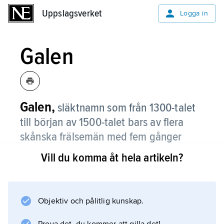
Uppslagsverket
Uppslagsverket
Logga in
Galen
Galen,
släktnamn som från 1300-talet
till början av 1500-talet bars av flera
skånska frälsemän med fem gånger
delad sköld i vapnet, bl.a. riddaren
Tuve
Vill du komma åt hela artikeln?
Galen
(död ca 1400), som var danskt
riksråd och en tid gälkare, dvs. kungens
högste ämbetsman i Skåne.
Objektiv och pålitlig kunskap.
Farbror till honom var ärkebiskopen i Lund