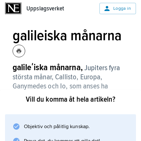
Uppslagsverket
Uppslagsverket
Logga in
galileiska månarna
galileʹiska månarna,
Jupiters fyra
största månar, Callisto, Europa,
Ganymedes och Io, som anses ha
upptäckts 1610 av Galilei som ett av de
Vill du komma åt hela artikeln?
första resultaten av kikarens
användning inom astronomin.
Objektiv och pålitlig kunskap.
Upptäckten var ett dråpslag för den
geocentriska världsbilden, då den visade att