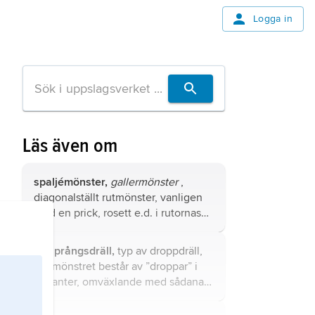
Logga in
Läs även om
spaljémönster,
gallermönster
,
diagonalställt rutmönster, vanligen
med en prick, rosett e.d. i rutornas
mitt- eller linjernas
skärningspunkter.
sjusprångsdräll,
typ av droppdräll,
där mönstret består av ”droppar” i
fyrkanter, omväxlande med sådana i
tuskaft, tillsammans bildande ett
drälliknande rutmönster, vanligen