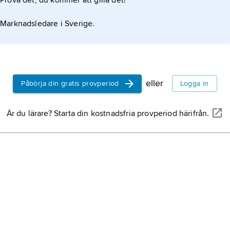
Prova det, du kommer att gilla det!
Marknadsledare i Sverige.
eller
Påbörja din gratis provperiod
Logga in
Är du lärare? Starta din kostnadsfria provperiod härifrån.