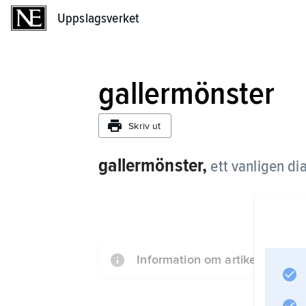
Uppslagsverket
Uppslagsverket
gallermönster
Skriv ut
gallermönster,
ett vanligen di
Information om artikeln