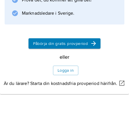
Prova det, du kommer att gilla det!
Marknadsledare i Sverige.
Information om artikeln
Påbörja din gratis provperiod
eller
Logga in
Är du lärare? Starta din kostnadsfria provperiod härifrån.