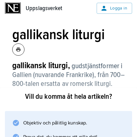
Uppslagsverket
Uppslagsverket
Logga in
gallikansk liturgi
gallikansk liturgi,
gudstjänstformer i
Gallien (nuvarande Frankrike), från 700–
800-talen ersatta av romersk liturgi.
Vill du komma åt hela artikeln?
Språket var latin. De gallikanska liturgierna var
rituellt och poetiskt rikare än samtida romersk
liturgi; de hade utvecklats under både
romerskt och östkyrkligt inflytande. Vissa
Objektiv och pålitlig kunskap.
inslag fortlever i den romerska liturgin.