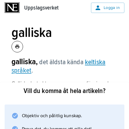
Uppslagsverket
Uppslagsverket
Logga in
galliska
galliska,
det äldsta kända
keltiska
språket
.
Galliska betraktas som en grupp för sig och
Vill du komma åt hela artikeln?
kallas även
kontinentalkeltiska
. Under järnåldern talades galliska troligen av
nära hälften av Europas invånare, bosatta i
Objektiv och pålitlig kunskap.
nuvarande Frankrike, Nederländerna, Spanien