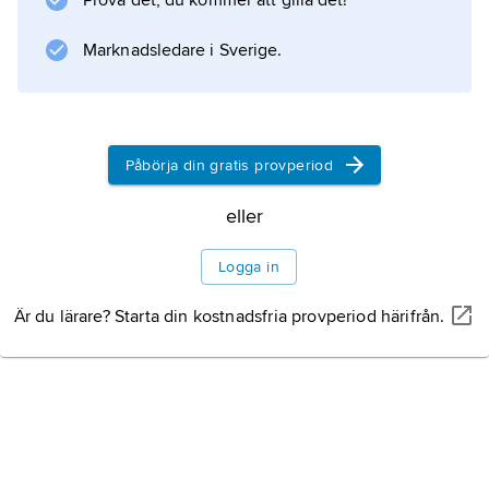
Prova det, du kommer att gilla det!
och Norditalien, men språket fick ge vika för
latin under och efter den romerska
Marknadsledare i Sverige.
ockupationen. Ordet
keltisk
härstammar från gallernas
Påbörja din gratis provperiod
eller
Information om artikeln
Logga in
Är du lärare? Starta din kostnadsfria provperiod härifrån.