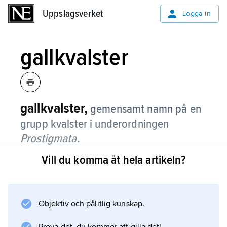
Uppslagsverket
Uppslagsverket
Logga in
gallkvalster
gallkvalster,
gemensamt namn på en
grupp kvalster i underordningen
Prostigmata
.
Vill du komma åt hela artikeln?
De lever som växtparasiter antingen på
bladytor, i knoppar eller i gallbildningar. De
förekommer huvudsakligen på perenner i
tempererade och subarktiska områden.
Objektiv och pålitlig kunskap.