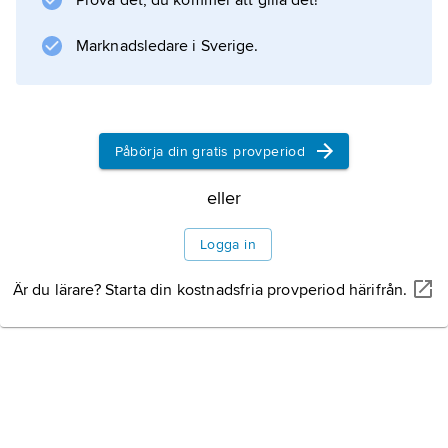
Prova det, du kommer att gilla det!
Marknadsledare i Sverige.
Information om artikeln
Påbörja din gratis provperiod
eller
Logga in
Är du lärare? Starta din kostnadsfria provperiod härifrån.